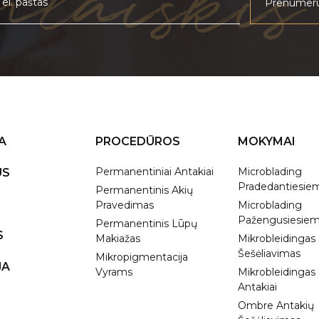
nlaiškis
A
PROCEDŪROS
MOKYMAI
Permanentiniai Antakiai
Microblading
US
Pradedantiesie
Permanentinis Akių
Pravedimas
Microblading
Pažengusiesie
Permanentinis Lūpų
S
Makiažas
Mikrobleidingas
Šešėliavimas
Mikropigmentacija
JA
Vyrams
Mikrobleidinga
Antakiai
Ombre Antakių