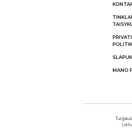
KONTAK
TINKLA
TAISYK
PRIVA
POLITI
SLAPUK
MANO 
Turgaus 
Liet