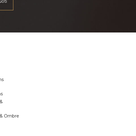
ms
ms
 &
s & Ombre