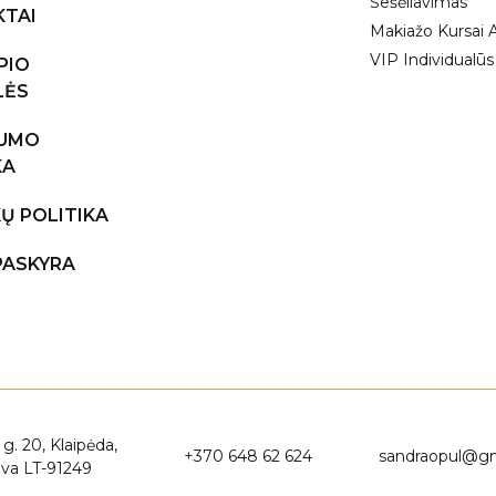
Šešėliavimas
TAI
Makiažo Kursai 
VIP Individualūs
PIO
LĖS
TUMO
KA
Ų POLITIKA
PASKYRA
g. 20, Klaipėda,
+370 648 62 624
sandraopul@g
uva LT-91249