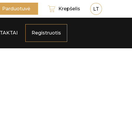
Parduotuvė
Krepšelis
LT
TAKTAI
Registruotis