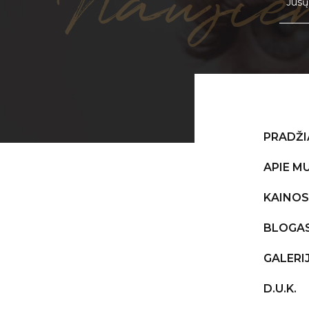
Naujie
PRADŽI
APIE M
KAINOS
BLOGA
GALERI
D.U.K.